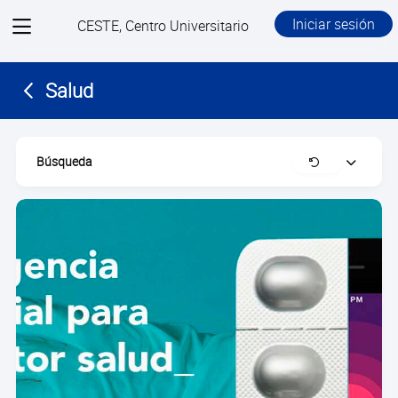
View
Iniciar sesión
CESTE, Centro Universitario
menu
Salud
Búsqueda
Despejar
Expandir