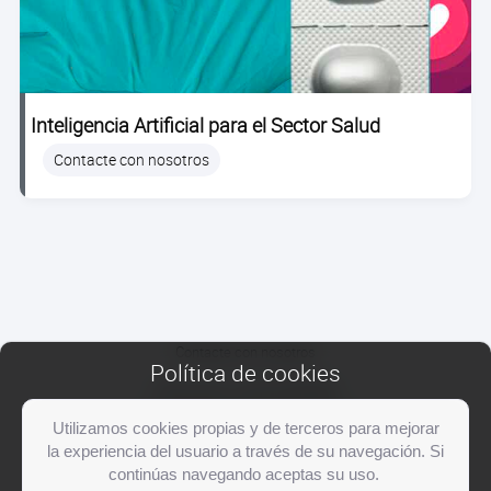
Inteligencia Artificial para el Sector Salud
Contacte con nosotros
Contacte con nosotros
Política de cookies
Información +34 976 568 586
Aviso legal y Política de privacidad
Utilizamos cookies propias y de terceros para mejorar
la experiencia del usuario a través de su navegación. Si
Twitter
Facebook
YouTube
LinkedIn
Instagram
continúas navegando aceptas su uso.